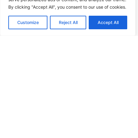
Niederlande
By clicking "Accept All", you consent to our use of cookies.
+31 (0)88 998 44 00
Customize
Reject All
Accept All
info@hudsoncybertec.com
KvK: 23040253
über uns
Unsere Arbeitsweise
Vorteile von Hudson Cybertec
Praktikum & Abschlussarbeiten
Wir als Arbeitgeber
Veröffentlichungen
Unsere Dienstleistungen
Sicherheitsscans