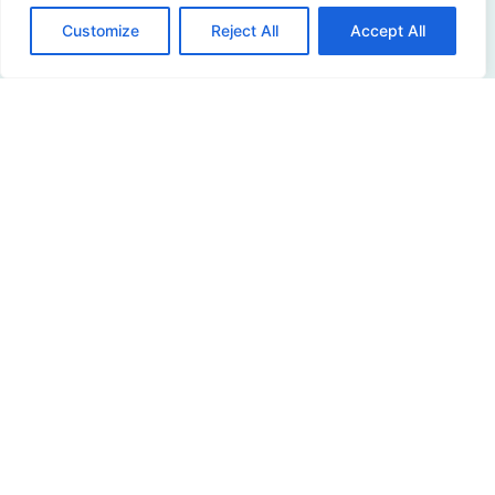
Customize
Reject All
Accept All
Wie steht es um die
digitale Sicherheit
Ihrer Organisation?
Sind Sie an den Möglichkeiten interessiert? Dann
nehmen Sie Kontakt mit uns auf!
Kontakt
Adresse
Sir Winston Churchilllaan 273