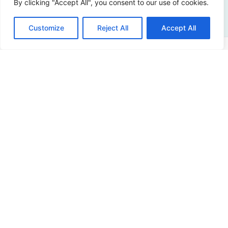
By clicking "Accept All", you consent to our use of cookies.
Customize
Reject All
Accept All
Adresse
Sir Winston Churchilllaan 273
2288 EA Rijswijk
Niederlande
+31 (0)88 998 44 00
info@hudsoncybertec.com
KvK: 23040253
über uns
Unsere Arbeitsweise
Vorteile von Hudson Cybertec