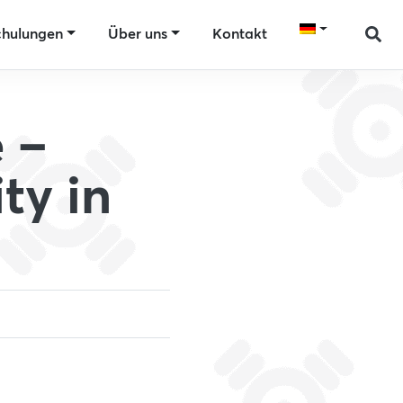
chulungen
Über uns
Kontakt
 –
ty in