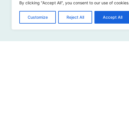
By clicking "Accept All", you consent to our use of cookies
Customize
Reject All
Accept All
Adresse
Sir Winston Churchilllaan 273
2288 EA Rijswijk
Niederlande
+31 (0)88 998 44 00
info@hudsoncybertec.com
KvK: 23040253