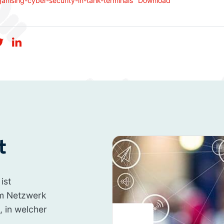
nising-cyber-security-in-tank-terminals
Download
t
ist
rem Netzwerk
, in welcher