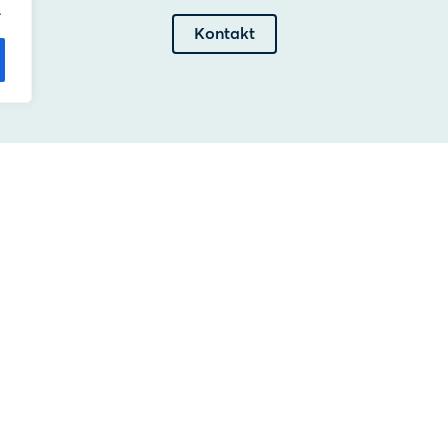
.
Kontakt
über uns
Un
Unsere Arbeitsweise
Si
Vorteile von Hudson Cybertec
OT
Praktikum & Abschlussarbeiten
Ou
Wir als Arbeitgeber
Be
Veröffentlichungen
Ak