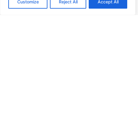
Werken bij
Customize
Reject All
Accept All
Nieuws
Publicaties
Blog
Onze diensten
NIS2 Richtlijn
Security scans
OT Asset & Risk Review
Outsourcing
Consultancy
Academy