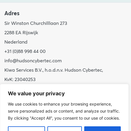
Adres
Sir Winston Churchilllaan 273
2288 EA Rijswijk
Nederland
+31 (0)88 998 44 00
info@hudsoncybertec.com
Kiwa Services B.V., h.o.d.n.v. Hudson Cybertec,
KvK: 23040253
We value your privacy
Over ons
We use cookies to enhance your browsing experience,
Onze werkwijze
serve personalized ads or content, and analyze our traffic.
Voordelen Hudson Cybertec
By clicking "Accept All", you consent to our use of cookies.
Stage & afstuderen