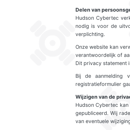
Delen van persoonsg
Hudson Cybertec verko
nodig is voor de uit
verplichting.
Onze website kan verw
verantwoordelijk of a
Dit privacy statement 
Bij de aanmelding 
registratieformulier g
Wijzigen van de priva
Hudson Cybertec kan d
gepubliceerd. Wij rade
van eventuele wijzigin