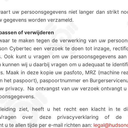
art uw persoonsgegevens niet langer dan strikt nod
uw gegevens worden verzameld.
passen of verwijderen
zwaar te maken tegen de verwerking van uw persoo
son Cybertec een verzoek te doen tot inzage, rectific
. Ook kunt u vragen om uw persoonsgegevens aan 
kunnen wij u daarbij vragen om u adequaat te identif
ijs. Maak in deze kopie uw pasfoto, MRZ (machine re
 het paspoort), paspoortnummer en Burgerservicenu
w privacy. Na ontvangst van uw verzoek ontvangt u
soonsgegevens.
eiding ziet, heeft u het recht een klacht in te di
 Vragen over deze privacyverklaring of de
u te allen tijde per e-mail richten aan:
legal@hudson