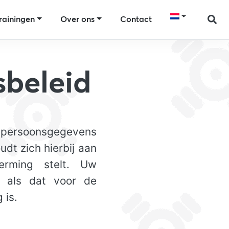
rainingen
Over ons
Contact
sbeleid
 persoonsgegevens
dt zich hierbij aan
erming stelt. Uw
t als dat voor de
 is.