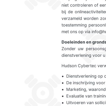
niet controleren of e
bij de onlineactivite
verzameld worden zond
toestemming persoonl
met ons op via info@h
Doeleinden en grond
Zonder uw persoonsg
dienstverlening voor u 
Hudson Cybertec verw
Dienstverlening op 
De inschrijving voor
Marketing, waaronde
Evaluatie van traini
Uitvoeren van sollic