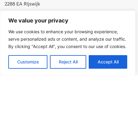
2288 EA Rijswijk
Nederland
We value your privacy
+31 (0)88 998 44 00
We use cookies to enhance your browsing experience,
info@hudsoncybertec.com
serve personalized ads or content, and analyze our traffic.
Kiwa Services B.V., h.o.d.n.v. Hudson Cybertec,
By clicking "Accept All", you consent to our use of cookies.
KvK: 23040253
Customize
Reject All
Accept All
Over ons
Onze werkwijze
Voordelen Hudson Cybertec
Stage & afstuderen
Werken bij
Nieuws
Publicaties