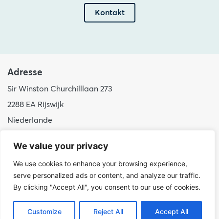
Kontakt
Adresse
Sir Winston Churchilllaan 273
2288 EA Rijswijk
Niederlande
+31 (0)88 998 44 00
We value your privacy
info@hudsoncybertec.com
We use cookies to enhance your browsing experience,
KvK: 23040253
serve personalized ads or content, and analyze our traffic.
By clicking "Accept All", you consent to our use of cookies.
über uns
Unsere Arbeitsweise
Customize
Reject All
Accept All