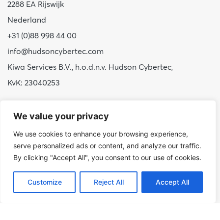
2288 EA Rijswijk
Nederland
+31 (0)88 998 44 00
info@hudsoncybertec.com
Kiwa Services B.V., h.o.d.n.v. Hudson Cybertec,
KvK: 23040253
Over ons
We value your privacy
Onze werkwijze
We use cookies to enhance your browsing experience,
Voordelen Hudson Cybertec
serve personalized ads or content, and analyze our traffic.
Stage & afstuderen
By clicking "Accept All", you consent to our use of cookies.
Werken bij
Customize
Reject All
Accept All
Nieuws
Publicaties
Blog