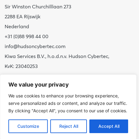
Sir Winston Churchilllaan 273
2288 EA Rijswijk
Nederland
+31 (0)88 998 44 00
info@hudsoncybertec.com
Kiwa Services B.V., h.o.d.n.v. Hudson Cybertec,
KvK: 23040253
Over ons
We value your privacy
Onze werkwijze
We use cookies to enhance your browsing experience,
Voordelen Hudson Cybertec
serve personalized ads or content, and analyze our traffic.
By clicking "Accept All", you consent to our use of cookies.
Stage & afstuderen
Werken bij
Customize
Reject All
Accept All
Nieuws