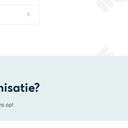
nisatie?
ns op!