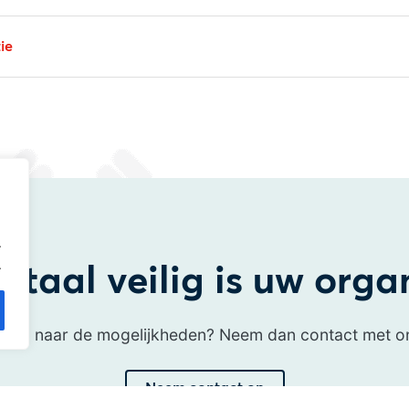
ie
.
.
itaal veilig is uw orga
uwd naar de mogelijkheden? Neem dan contact met o
Neem contact op