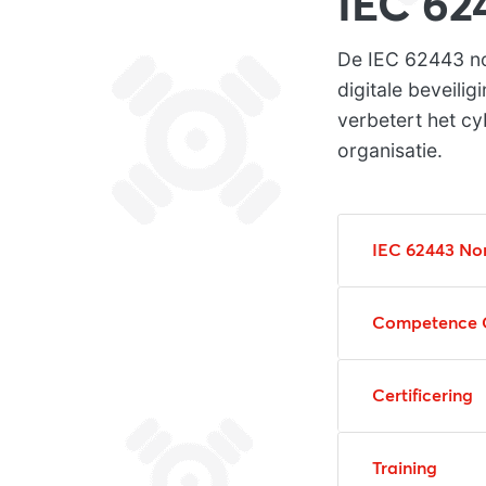
IEC 62
De IEC 62443 no
digitale beveili
verbetert het c
organisatie.
IEC 62443 No
Competence 
Certificering
Training