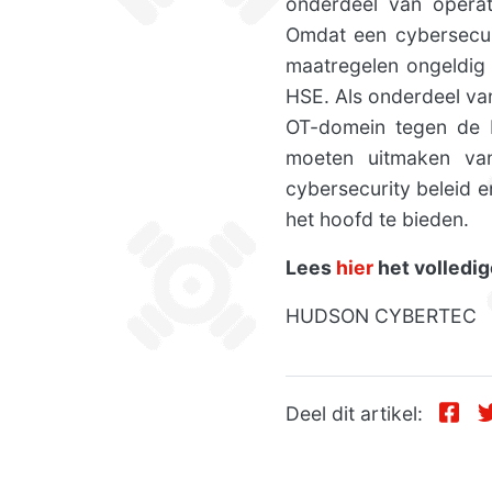
onderdeel van operati
Omdat een cybersecur
maatregelen ongeldig
HSE. Als onderdeel va
OT-domein tegen de I
moeten uitmaken van
cybersecurity beleid 
het hoofd te bieden.
Lees
hier
het volledig
HUDSON CYBERTEC
Deel dit artikel: