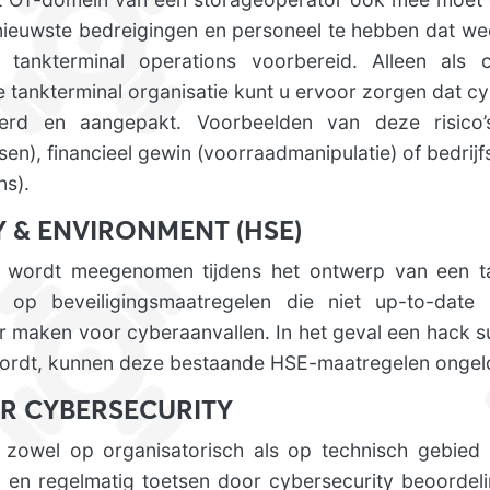
 nieuwste bedreigingen en personeel te hebben dat wee
 tankterminal operations voorbereid. Alleen als 
 tankterminal organisatie kunt u ervoor zorgen dat cybe
rd en aangepakt. Voorbeelden van deze risico’s
ossen), financieel gewin (voorraadmanipulatie) of bedri
ns).
Y & ENVIRONMENT (HSE)
et wordt meegenomen tijdens het ontwerp van een ta
t op beveiligingsmaatregelen die niet up-to-date
r maken voor cyberaanvallen. In het geval een hack su
ordt, kunnen deze bestaande HSE-maatregelen ongel
R CYBERSECURITY
 zowel op organisatorisch als op technisch gebied 
 en regelmatig toetsen door cybersecurity beoordeli