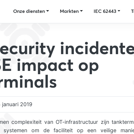
Onze diensten
Markten
IEC 62443
T
ecurity incident
E impact op
rminals
 januari 2019
 complexiteit van OT-infrastructuur zijn tankterm
n systemen om de faciliteit op een veilige manie