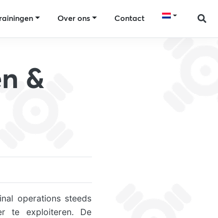
rainingen
Over ons
Contact
en &
inal operations steeds
r te exploiteren. De