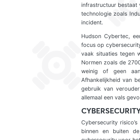
infrastructuur bestaat 
technologie zoals Indu
incident.
Hudson Cybertec, een 
focus op cybersecurit
vaak situaties tegen 
Normen zoals de 2700X
weinig of geen aan
Afhankelijkheid van b
gebruik van verouder
allemaal een vals gevoe
CYBERSECURITY
Cybersecurity risico’
binnen en buiten de 
cybersecurity voor h