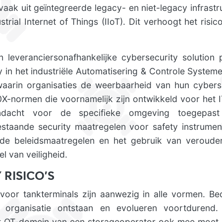
vaak uit geïntegreerde legacy- en niet-legacy infrastr
strial Internet of Things (IIoT). Dit verhoogt het risi
leveranciersonafhankelijke cybersecurity solution 
y in het industriële Automatisering & Controle System
waarin organisaties de weerbaarheid van hun cybers
-normen die voornamelijk zijn ontwikkeld voor het
dacht voor de specifieke omgeving toegepas
estaande security maatregelen voor safety instrumen
de beleidsmaatregelen en het gebruik van veroud
l van veiligheid.
 RISICO’S
s voor tankterminals zijn aanwezig in alle vormen. B
organisatie ontstaan ​​en evolueren voortdurend
et OT-domein van een storageoperator ook mee moet 