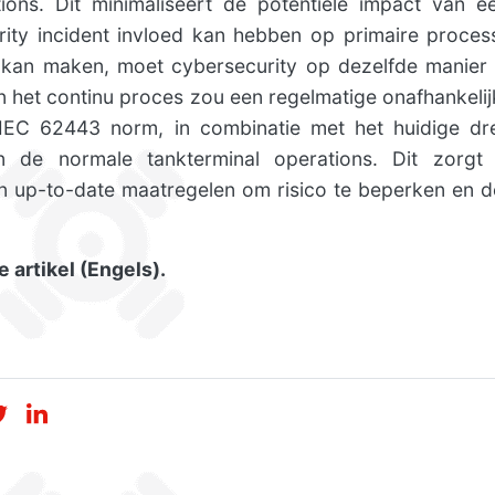
ons. Dit minimaliseert de potentiële impact van e
ity incident invloed kan hebben op primaire proc
 kan maken, moet cybersecurity op dezelfde manier
n het continu proces zou een regelmatige onafhankelij
EC 62443 norm, in combinatie met het huidige dre
 de normale tankterminal operations. Dit zorgt
en up-to-date maatregelen om risico te beperken en d
e artikel (Engels).