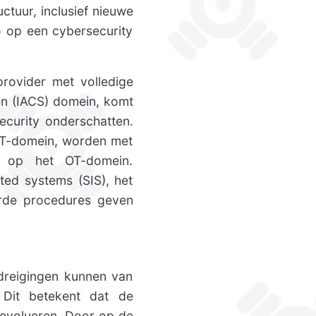
uctuur, inclusief nieuwe
co op een cybersecurity
provider met volledige
en (IACS) domein, komt
ecurity onderschatten.
 IT-domein, worden met
t op het OT-domein.
ted systems (SIS), het
erde procedures geven
edreigingen kunnen van
. Dit betekent dat de
evolueren. Door op de