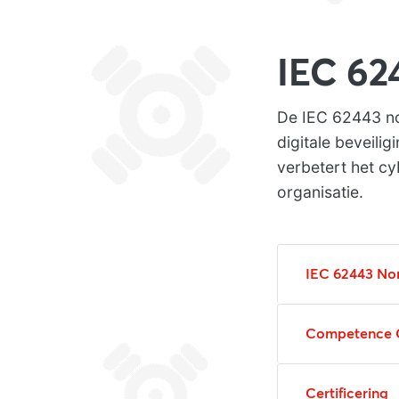
IEC 62
De IEC 62443 no
digitale beveili
verbetert het c
organisatie.
IEC 62443 No
Competence 
Certificering