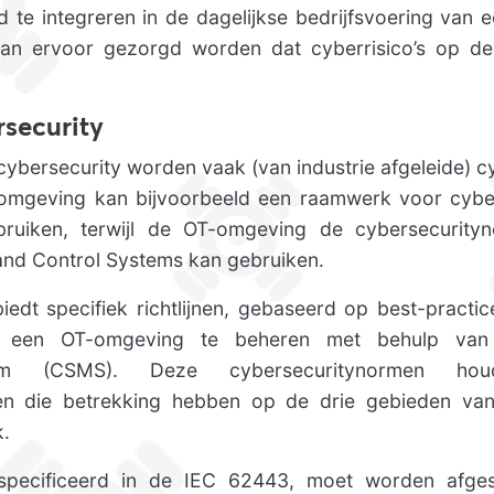
te integreren in de dagelijkse bedrijfsvoering van e
 kan ervoor gezorgd worden dat cyberrisico’s op d
security
cybersecurity worden vaak (van industrie afgeleide) c
T-omgeving kan bijvoorbeeld een raamwerk voor cybe
bruiken, terwijl de OT-omgeving de cybersecurit
 and Control Systems kan gebruiken.
dt specifiek richtlijnen, gebaseerd op best-practice
en een OT-omgeving te beheren met behulp van
em (CSMS). Deze cybersecuritynormen hou
len die betrekking hebben op de drie gebieden van
k.
pecificeerd in de IEC 62443, moet worden afge