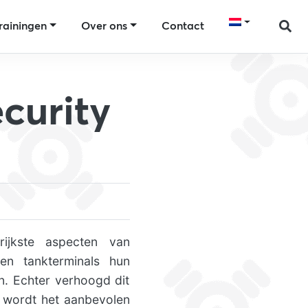
rainingen
Over ons
Contact
curity
ijkste aspecten van
den tankterminals hun
n. Echter verhoogd dit
m wordt het aanbevolen