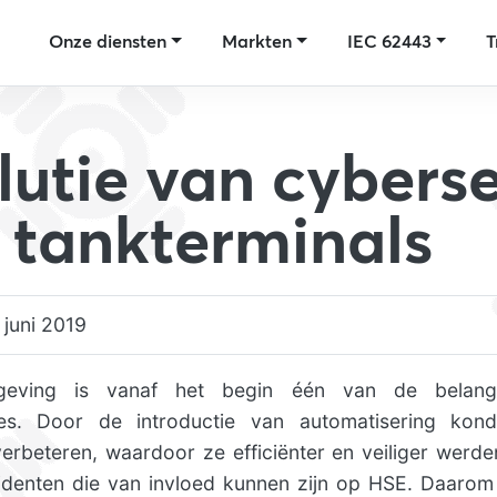
Onze diensten
Markten
IEC 62443
T
lutie van cyberse
 tankterminals
 juni 2019
geving is vanaf het begin één van de belangr
ties. Door de introductie van automatisering kon
verbeteren, waardoor ze efficiënter en veiliger werde
cidenten die van invloed kunnen zijn op HSE. Daaro