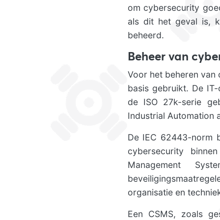
om cybersecurity goed 
als dit het geval is,
beheerd.
Beheer van cyber
Voor het beheren van 
basis gebruikt. De I
de ISO 27k-serie ge
Industrial Automation
De IEC 62443-norm bie
cybersecurity binn
Management Syst
beveiligingsmaatrege
organisatie en technie
Een CSMS, zoals ges