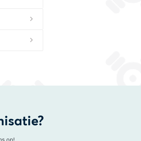
nisatie?
ns op!