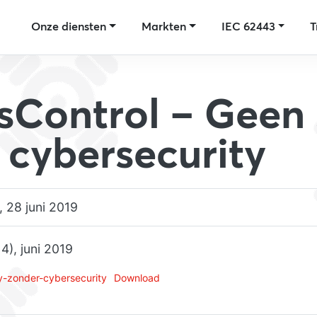
Onze diensten
Markten
IEC 62443
T
sControl – Geen 
 cybersecurity
 28 juni 2019
4), juni 2019
y-zonder-cybersecurity
Download