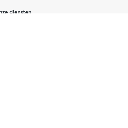
nze diensten
S2 Richtlijn
curity scans
 Asset & Risk Review
tsourcing
nsultancy
cademy