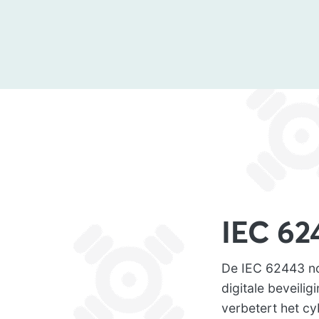
IEC 62
De IEC 62443 no
digitale beveili
verbetert het c