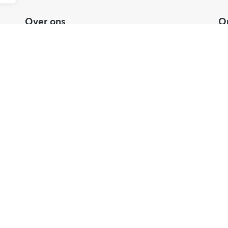
Over ons
O
Onze werkwijze
NI
Voordelen Hudson Cybertec
Se
Stage & afstuderen
OT
Werken bij
Ou
Nieuws
Co
,
Publicaties
A
Blog
Privacy en cookies
|
Responsible Disclosure