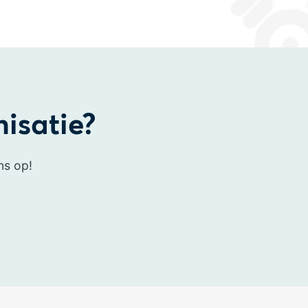
nisatie?
ns op!