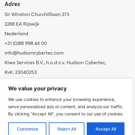
Adres
Sir Winston Churchilllaan 273
2288 EA Rijswijk
Nederland
+31 (0)88 998 44 00
info@hudsoncybertec.com
Kiwa Services B.V., h.o.d.n.v. Hudson Cybertec,
KvK: 23040253
Over ons
We value your privacy
Onze werkwijze
We use cookies to enhance your browsing experience,
serve personalized ads or content, and analyze our traffic.
Voordelen Hudson Cybertec
By clicking "Accept All", you consent to our use of cookies.
Stage & afstuderen
Werken bij
Customize
Reject All
Accept All