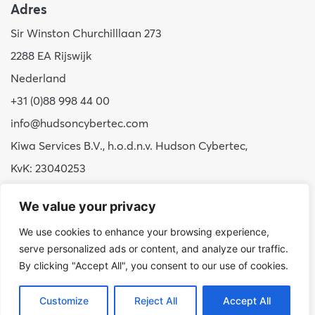
Adres
Sir Winston Churchilllaan 273
2288 EA Rijswijk
Nederland
+31 (0)88 998 44 00
info@hudsoncybertec.com
Kiwa Services B.V., h.o.d.n.v. Hudson Cybertec,
KvK: 23040253
Over ons
We value your privacy
Onze werkwijze
We use cookies to enhance your browsing experience,
serve personalized ads or content, and analyze our traffic.
Voordelen Hudson Cybertec
By clicking "Accept All", you consent to our use of cookies.
Stage & afstuderen
Werken bij
Customize
Reject All
Accept All