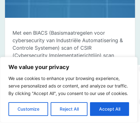
Met een BIACS (Basismaatregelen voor
cybersecurity van Industriële Automatisering &
Controle Systemen) scan of CSIR
(Cybersecurity Implementatierichtlijn) scan
zorgt u ervoor dat u aantoonbaar in controle
We value your privacy
komt over uw OT omgeving.
We use cookies to enhance your browsing experience,
serve personalized ads or content, and analyze our traffic.
By clicking "Accept All", you consent to our use of cookies.
IEC 62443 norm
Customize
Reject All
Accept All
De IEC 62443 norm biedt uw organisatie
handvatten voor het verbeteren van de digitale
beveiliging en veiligheid van uw IACS-omgeving.