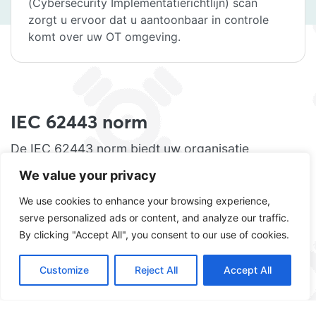
(Cybersecurity Implementatierichtlijn) scan
zorgt u ervoor dat u aantoonbaar in controle
komt over uw OT omgeving.
IEC 62443 norm
De IEC 62443 norm biedt uw organisatie
handvatten voor het verbeteren van de digitale
We value your privacy
beveiliging en veiligheid van uw IACS-omgeving.
We use cookies to enhance your browsing experience,
Implementatie van de norm verbetert het
serve personalized ads or content, and analyze our traffic.
cybersecurityniveau van de OT-/ICS-/SCADA-
By clicking "Accept All", you consent to our use of cookies.
omgeving van uw organisatie.
Customize
Reject All
Accept All
IEC 62443 Norm