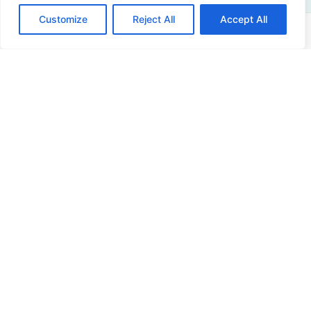
Customize
Reject All
Accept All
Adres
Sir Winston Churchilllaan 273
2288 EA Rijswijk
Nederland
+31 (0)88 998 44 00
info@hudsoncybertec.com
Kiwa Services B.V., h.o.d.n.v. Hudson Cybertec,
KvK: 23040253
Over ons
Onze werkwijze
Voordelen Hudson Cybertec
Stage & afstuderen