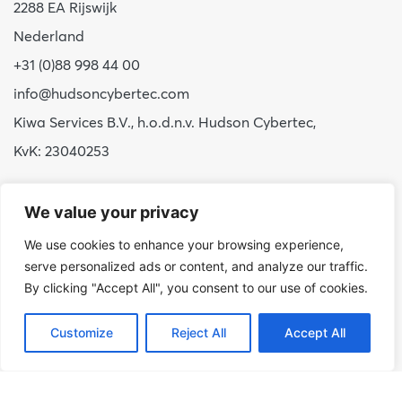
2288 EA Rijswijk
Nederland
+31 (0)88 998 44 00
info@hudsoncybertec.com
Kiwa Services B.V., h.o.d.n.v. Hudson Cybertec,
KvK: 23040253
Over ons
We value your privacy
Onze werkwijze
We use cookies to enhance your browsing experience,
Voordelen Hudson Cybertec
serve personalized ads or content, and analyze our traffic.
Stage & afstuderen
By clicking "Accept All", you consent to our use of cookies.
Werken bij
Customize
Reject All
Accept All
Nieuws
Publicaties
Blog