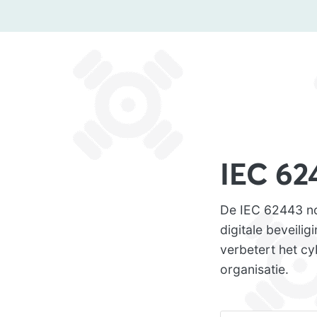
IEC 62
De IEC 62443 no
digitale beveili
verbetert het c
organisatie.