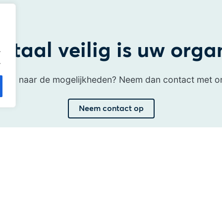
itaal veilig is uw orga
.
.
uwd naar de mogelijkheden? Neem dan contact met o
Neem contact op
Over ons
O
Onze werkwijze
NI