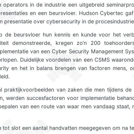
n operators in de industrie een uitgebreid seminarp
resentaties en een beursvloer. Hudson Cybertec gaf
presentatie over cybersecurity in de procesindustrie
p de beursvloer hun kennis en kunde voor het verbe
iviteit demonstreerde, kregen zo’n 200 toehoorde
mplementatie van een Cyber Security Management Sy
erlopen. Duidelijke voordelen van een CSMS waaron
urity en het in balans brengen van factoren mens, o
eld.
l praktijkvoorbeelden van zaken die men tijdens de
 werden succesfactoren voor implementatie behande
 bepalen van een route van waar men vandaag staat,
tot slot een aantal handvatten meegegeven om na te