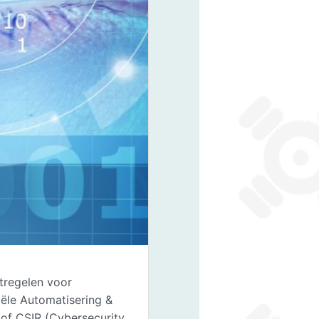
tregelen voor
iële Automatisering &
of CSIR (Cybersecurity