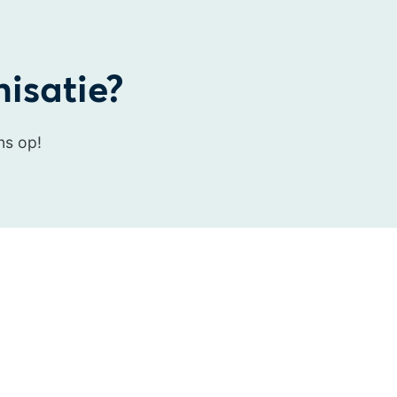
nisatie?
ns op!
nze diensten
S2 Richtlijn