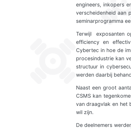
engineers, inkopers e
verscheidenheid aan p
seminarprogramma een 
Terwijl exposanten o
efficiency en effect
Cybertec in hoe de i
procesindustrie kan v
structuur in cybersec
werden daarbij behand
Naast een groot aanta
CSMS kan tegenkomen,
van draagvlak en het
wil zijn.
De deelnemers werden 