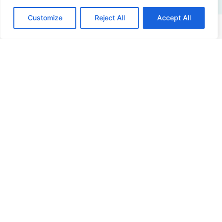
Customize
Reject All
Accept All
Adres
Sir Winston Churchilllaan 273
2288 EA Rijswijk
Nederland
+31 (0)88 998 44 00
info@hudsoncybertec.com
Kiwa Services B.V., h.o.d.n.v. Hudson Cybertec,
KvK: 23040253
Over ons
Onze werkwijze
Voordelen Hudson Cybertec
Stage & afstuderen