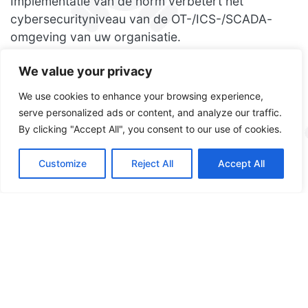
Implementatie van de norm verbetert het
cybersecurityniveau van de OT-/ICS-/SCADA-
omgeving van uw organisatie.
We value your privacy
IEC 62443 Norm
We use cookies to enhance your browsing experience,
serve personalized ads or content, and analyze our traffic.
Competence Center
By clicking "Accept All", you consent to our use of cookies.
Customize
Reject All
Accept All
Certificering
Training
Meer informatie