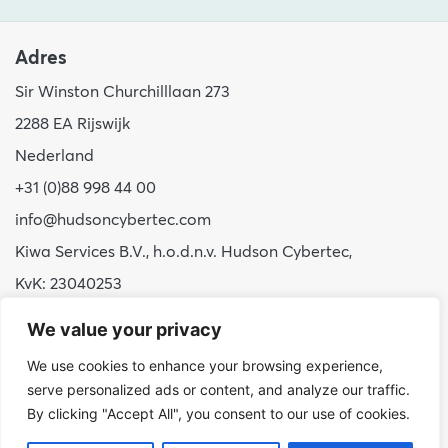
Adres
Sir Winston Churchilllaan 273
2288 EA Rijswijk
Nederland
+31 (0)88 998 44 00
info@hudsoncybertec.com
Kiwa Services B.V., h.o.d.n.v. Hudson Cybertec,
KvK: 23040253
We value your privacy
Over ons
We use cookies to enhance your browsing experience,
Onze werkwijze
serve personalized ads or content, and analyze our traffic.
Voordelen Hudson Cybertec
By clicking "Accept All", you consent to our use of cookies.
Stage & afstuderen