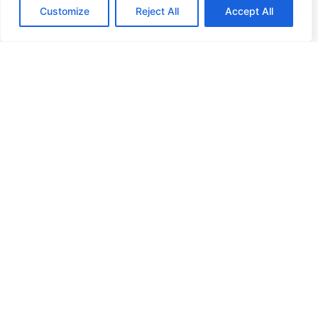
Customize
Reject All
Accept All
Werken bij
Nieuws
Publicaties
Blog
Onze diensten
NIS2 Richtlijn
Security scans
OT Asset & Risk Review
Outsourcing
Consultancy
Academy