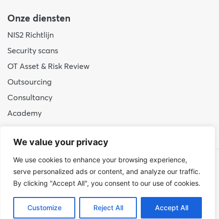
Onze diensten
NIS2 Richtlijn
Security scans
OT Asset & Risk Review
Outsourcing
Consultancy
Academy
We value your privacy
We use cookies to enhance your browsing experience,
© 2026 Hudson Cybertec
serve personalized ads or content, and analyze our traffic.
By clicking "Accept All", you consent to our use of cookies.
Privacy en cookies
|
Responsible Disclosure
Customize
Reject All
Accept All