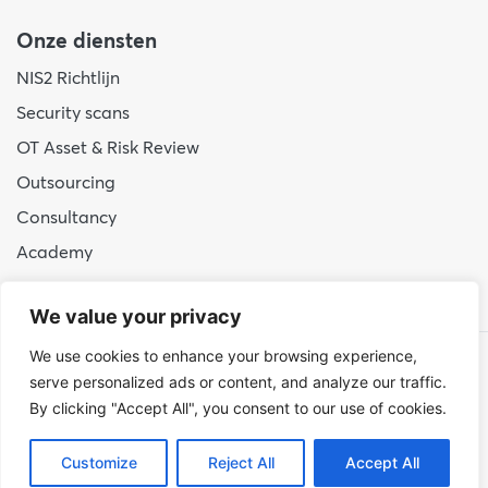
Onze diensten
NIS2 Richtlijn
Security scans
OT Asset & Risk Review
Outsourcing
Consultancy
Academy
We value your privacy
We use cookies to enhance your browsing experience,
© 2026 Hudson Cybertec
serve personalized ads or content, and analyze our traffic.
By clicking "Accept All", you consent to our use of cookies.
Privacy en cookies
|
Responsible Disclosure
Customize
Reject All
Accept All