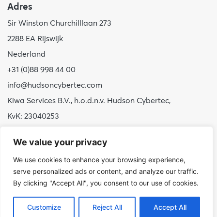
Adres
Sir Winston Churchilllaan 273
2288 EA Rijswijk
Nederland
+31 (0)88 998 44 00
info@hudsoncybertec.com
Kiwa Services B.V., h.o.d.n.v. Hudson Cybertec,
KvK: 23040253
Over ons
We value your privacy
Onze werkwijze
We use cookies to enhance your browsing experience,
serve personalized ads or content, and analyze our traffic.
Voordelen Hudson Cybertec
By clicking "Accept All", you consent to our use of cookies.
Stage & afstuderen
Werken bij
Customize
Reject All
Accept All